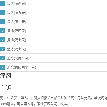
复诊(隔两周)：
复诊(隔九天)：
复诊(隔三天)：
复诊(隔四天)：
复诊(隔七天)：
追踪(隔七天)：
追踪(隔两个月)：
追踪(再隔两个半月)：
痛风
主诉
男，40多岁，华人。右脚大拇指关节部位红肿很痛，无法走路，半夜痛
3am醒来，可以再入睡。眼诊肝区破洞，纹差。