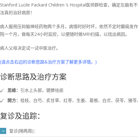
Stanford Lucile Packard Children ’s Hospital
法真的治好病原！
病人服用压抑脑神经药物两个多月，病情时好时坏，依然不定时癫痫发作
院一个月，做每天24小时监控，以便随时做MRI扫描，以找出病因。
病人父母决定试一试中医治疗。
(请点击右边的诊断思路&治疗方案了解更多详情。)
诊断思路及治疗方案
思維：
引水上头部，健脾祛痰
開方：
桂枝、白芍、炙甘草、红枣、生姜、葛根、白朮、茯苓、猪苓
复诊及追踪：
复诊(隔两周)：