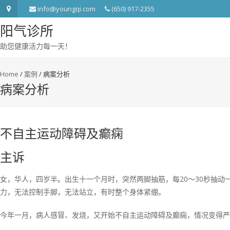
info@youngqi.com
(650) 917-2355
阳气诊所
助您健康活力每一天！
Home
/
案例
/
病案分析
病案分析
不自主运动障碍及癫痫
主诉
女，华人，四岁半。出生十一个月时，突然两脚抽筋，每20～30秒抽
力，无法控制手脚，无法站立，有时整个身体紧绷。
今年一月，病人感冒、发烧，又开始不自主运动障碍及癫痫，情况变得严