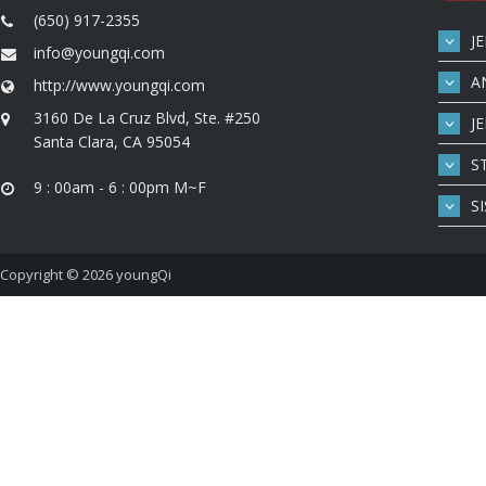
(650) 917-2355
J
info@youngqi.com
A
http://www.youngqi.com
3160 De La Cruz Blvd, Ste. #250
J
Santa Clara, CA 95054
S
9 : 00am - 6 : 00pm M~F
S
Copyright © 2026
youngQi