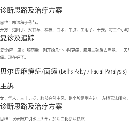
诊断思路及治疗方案
思维：寒湿积于骨节。
开方：炮附子、炙甘草、桂枝、白术、牛膝、生附子、干姜。每三个小时
复诊及追踪
复诊(隔一周)：服药后，刚开始几个小时更痛，服用三碗后去睡觉。一天
痛。现在好了。
贝尔氏麻痹症/面瘫 (Bell’s Palsy / Facial Paralysis)
主訴
女，华人，三十五岁，脸部突然中风，整个脸歪到右边， 左眼无法闭合
诊断思路及治疗方案
思维：发表阳并引水上头部，加活血化瘀及祛痰