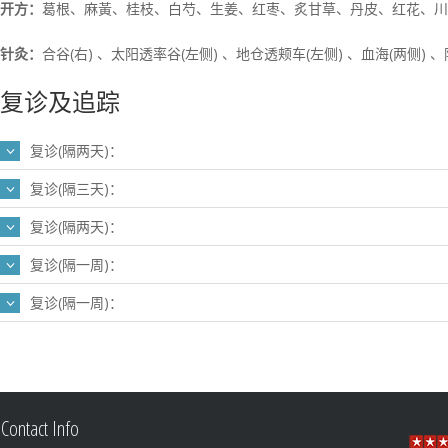
开方：
葛根、麻黃、桂枝、白芍、生姜、红枣、炙甘草、丹皮、红花、川
针灸：
合谷(右) 、太阳透率谷(左侧) 、地仓透颊车(左侧) 、血海(两侧) 
复诊及追踪
复诊(隔两天)：
复诊(隔三天)：
复诊(隔两天)：
复诊(隔一周)：
复诊(隔一周)：
Contact Info