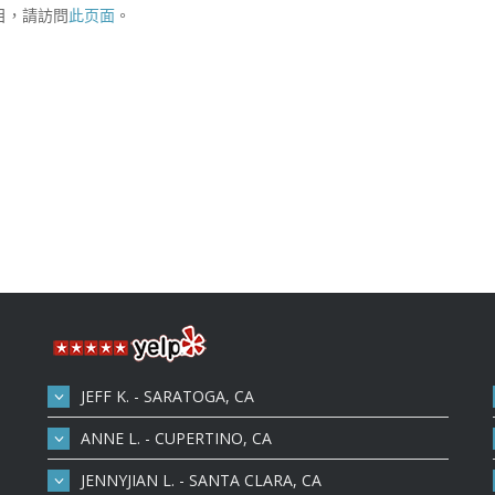
目，請訪問
此页面
。
JEFF K. - SARATOGA, CA
ANNE L. - CUPERTINO, CA
JENNYJIAN L. - SANTA CLARA, CA