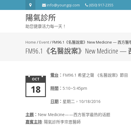
info@youngqi.com
(650) 917-2355
陽氣診所
助您健康活力每一天！
Home
/
Event
/
FM96.1《名醫說案》New Medicine — 西
FM96.1《名醫說案》New Medici
電台
：
FM96.1 希望之聲 《名醫說案》節目
OCT
18
時間
：
5:10~5:45pm
日期
：
星期二，10/18/2016
主題
：
New Medicine——西方医学最热的话题
嘉賓主持
: 陽氣診所李宗恩醫師