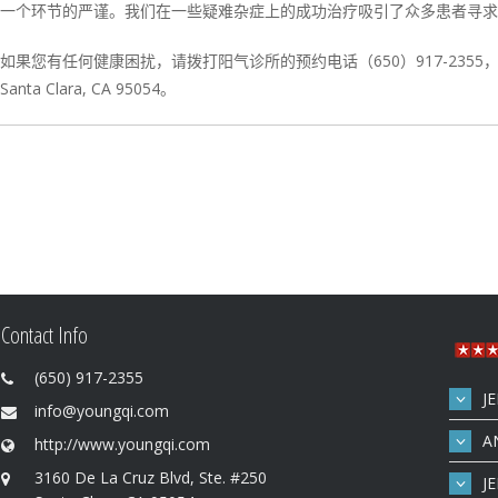
一个环节的严谨。我们在一些疑难杂症上的成功治疗吸引了众多患者寻求
如果您有任何健康困扰，请拨打阳气诊所的预约电话（650）917-2355，或是写信给我们 
Santa Clara, CA 95054。
Contact Info
(650) 917-2355
J
info@youngqi.com
A
http://www.youngqi.com
3160 De La Cruz Blvd, Ste. #250
J