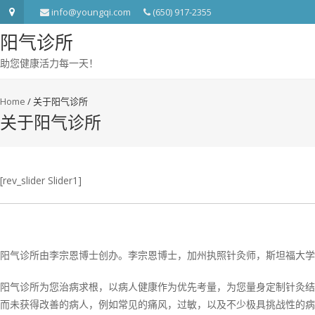
info@youngqi.com
(650) 917-2355
阳气诊所
助您健康活力每一天！
Home
/
关于阳气诊所
关于阳气诊所
[rev_slider Slider1]
阳气诊所由李宗恩博士创办。李宗恩博士，加州执照针灸师，斯坦福大学
阳气诊所为您治病求根，以病人健康作为优先考量，为您量身定制针灸结
而未获得改善的病人，例如常见的痛风，过敏，以及不少极具挑战性的病例