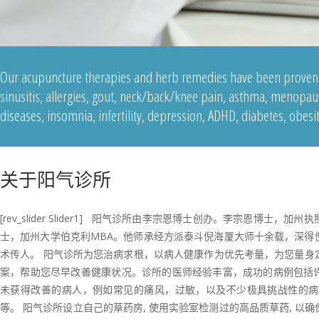
Our acupuncture therapies and herb remedies have been proven e
sinusitis, allergies, gout, neck/back/knee pain, asthma, menopaus
diseases, insomnia, infertility, depression, ADHD, diabetes, obesi
关于阳气诊所
[rev_slider Slider1] 阳气诊所由李宗恩博士创办。李宗恩博士，
士，加州大学伯克利MBA。他师承经方派泰斗倪海厦大师十余载，深得
术传人。 阳气诊所为您治病求根，以病人健康作为优先考量，为您量身
案，帮助您尽早改善健康状况。诊所的医师经验丰富，成功的病例包括
未获得改善的病人，例如常见的痛风，过敏，以及不少极具挑战性的病
等。 阳气诊所设立自己的草药房, 使用实验室检测过的高品质草药, 以