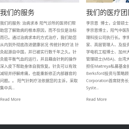
我们的医疗团
我们的服务
李宗恩 博士，企管硕
我们的服务: 治病求本 阳气诊所的医师们帮
李宗恩博士，阳气中医
助您了解致病的根本原因，而不仅仅是治标
理科技公司执行长。李
而已。通过治病求本的方式治疗，我们助您
家、高层管理人、及投
从内到外彻底改进健康状况 传统针刺疗法 针
学电机工程博士、加州
灸起源自中国，并已被实行数千年之久。针
管理硕士(MBA)、台湾
灸能平衡气血的运行，并且藉由针刺的操作
担任Maitreya私募基
深入皮下帮助身体自我恢复。针灸可以有效
Berksford投资与策略
减轻并纾解疼痛，也能重新修正内部器官的
Corporation首席财务长、
问题。。 阳气针刺疗法依据您的主诉，采取
Syste...
集中兵...
Read More
Read More