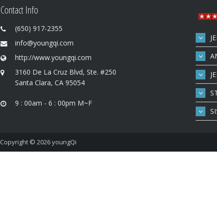
Contact Info
(650) 917-2355
J
info@youngqi.com
A
http://www.youngqi.com
3160 De La Cruz Blvd, Ste. #250
J
Santa Clara, CA 95054
S
9 : 00am - 6 : 00pm M~F
S
Copyright © 2026
youngQi