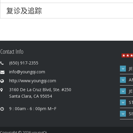
复诊及追踪
Contact Info
(650) 917-2355
J
info@youngqi.com
A
http://www.youngqi.com
3160 De La Cruz Blvd, Ste. #250
J
Santa Clara, CA 95054
S
9 : 00am - 6 : 00pm M~F
S
Copyright © 2026
youngQi