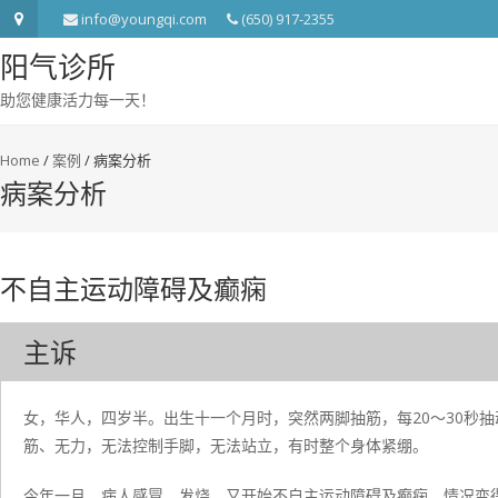
info@youngqi.com
(650) 917-2355
阳气诊所
助您健康活力每一天！
Home
/
案例
/
病案分析
病案分析
不自主运动障碍及癫痫
主诉
女，华人，四岁半。出生十一个月时，突然两脚抽筋，每20～30秒
筋、无力，无法控制手脚，无法站立，有时整个身体紧绷。
今年一月，病人感冒、发烧，又开始不自主运动障碍及癫痫，情况变