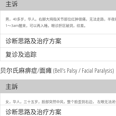
主诉
男，40多岁，华人。右脚大拇指关节部位红肿很痛，无法走路，半
1～3am醒来，可以再入睡。眼诊肝区破洞，纹差。
诊断思路及治疗方案
复诊及追踪
贝尔氏麻痹症/面瘫 (Bell’s Palsy / Facial Paralysis)
主訴
女，华人，三十五岁，脸部突然中风，整个脸歪到右边， 左眼无法
诊断思路及治疗方案