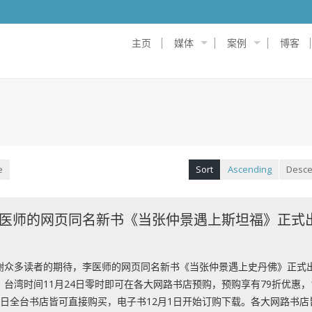
主页
媒体
案例
博客
e
Sort
Ascending
Desce
医师的网页同名新书《当张仲景遇上斯坦福》正式
谢众多读者的期待，李医师的网页同名新书《当张仲景遇上史丹佛》正式
，台湾时间11月24日零时即可在各大网路书店预购，预购享有79折优惠，
1日全台书店皆可直接购买，电子书12月1日开始订购下载。各大网路书店