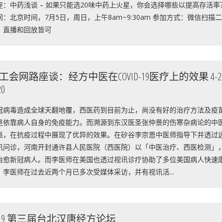
座：中药浅谈 – 如果只能选20味中药上火星，你会选择哪些以提高存活率
间：北京时间，7月5日，周日，上午8am~9:30am 参加方式：微信扫描
，直播和回放皆可
工会网路座谈：经方中医在COVID-19医疗上的效果 4-20
20
冠病毒造成全球天翻地覆，西医药到目前为止，尚没有好的治疗方法及疫
是依靠病人自身的免疫能力。而溯源到东汉医圣张仲景的伤寒杂病论的中
派，在抗疫过程中展现了优异的效果。在矽谷李宗恩中医师指导下并透过
讯问诊，河南开封通许县人民医院（西医院）以「中医治疗、西医检测」
治愈新冠病人。而李医师在美国也透过视讯诊疗协助了多位美国病人快速
。李医师在过去近两个月已多次受媒体采访，并有视讯活...
019 第三届台北汉唐经方论坛