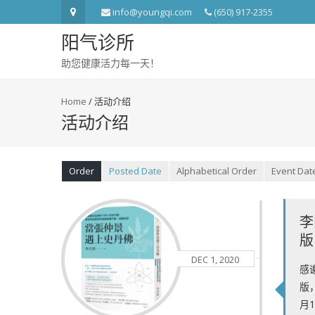
info@youngqi.com
(650) 917-2355
阳气诊所
助您健康活力每一天！
Home
/
活动介绍
活动介绍
Order
Posted Date
Alphabetical Order
Event Dat
李
版
DEC 1, 2020
感
版
月