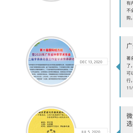
有
不
购
广
著
DEC 13, 2020
了
可
行，
11
微
选
JUL 5, 2020