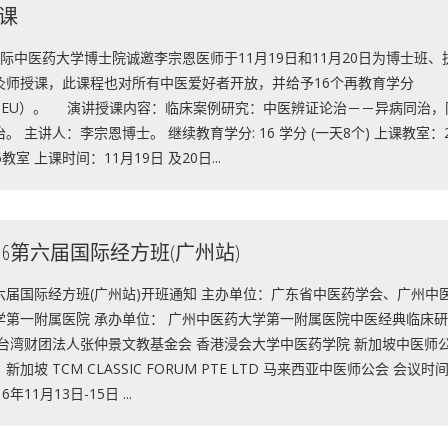
课
际中医药大学博士院诚邀李宗恩医师于11月19日和11月20日为博士班、
灸师授课，此课程也对所有中医爱好者开放，并给予16个再教育学分
CEU）。 演讲授课内容：临床案例研究：中医辨证论治－－异病同治，
治。 主讲人：李宗恩博士。 继续教育学分: 16 学分 (一天8个) 上课教室：
6教室 上课时间：11月19日 及20日...
016第六届国际经方班(广州站)
六届国际经方班(广州站)开班通知 主办单位：广东省中医药学会、广州中
学第一附属医院 承办单位： 广州中医药大学第一附属医院中医经典临床
 台湾财团法人张仲景文教基金会 香港浸会大学中医药学院 新加坡中医师
新加坡 TCM CLASSIC FORUM PTE LTD 马来西亚中医师公会 会议时
16年11月13日-15日 ...