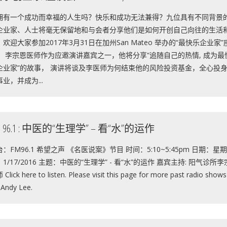
拥有一个成功而幸福的人生吗？快乐和成功无法兼得？九位具有不同背景
企业家、人士将毫无保留地和与会者分享他们是如何开创自己向往的生活
。欢迎大家参加2017年3月31日在加州San Mateo 举办的“最快乐企业家”
！ 李宗恩医师作为应邀演讲​​嘉宾之一，他将分享“追随自己的热情, 成为最
企业家”的故事， 演讲将谈及李医师为何结束他的风险投资基金，全心投
业，并成为...
M 96.1 : 中医的“生理学” – 看“水”的运作
：FM96.1 希望之声 《名医说案》节目 时间：5:10~5:45pm 日期：星
1/17/2016 主题：中医的“生理学” - 看“水”的运作 嘉宾主持: 阳气诊所
Click here to listen. Please visit this page for more past radio shows
 Andy Lee.