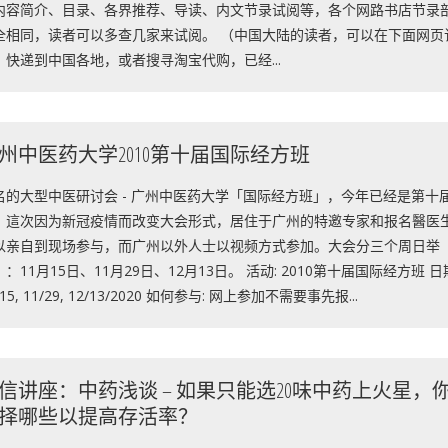
内容简介、目录、各界推荐、导读、内文节录试阅等，各个网路书店节录
全相同，读者可以多查几家来试阅。 （中国大陆的读者，可以在下面网页
，快递到中国各地，或者搜寻淘宝代购，已经...
州中医药大学2010第十届国际经方班
名的大型中医研讨会 - 广州中医药大学「国际经方班」，今年已经是第十
，這次因为新冠疫情而改变大会形式，居住于广州的特邀专家和报名醫医
以亲自到现场参与，而广州以外人士以视频方式参加。大会分三个周日举
：11月15日、11月29日、12月13日。 活动: 2010第十届国际经方班 日
/15, 11/29, 12/13/2020 如何参与: 网上参加不需要事先报...
信讲座：中药浅谈 – 如果只能选20味中药上火星，
择哪些以提高存活率？