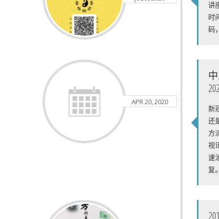
讲
时
码
中
20
APR 20, 2020
新
还
方
视
速
复
2