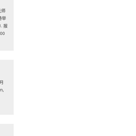
先师
特举
 报
00
8月
n,