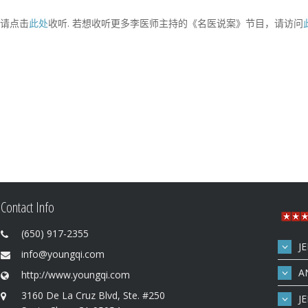
请点击
此处
收听. 若想收听更多李医师主持的《名医说案》节目，请访问
Contact Info
(650) 917-2355
J
info@youngqi.com
A
http://www.youngqi.com
3160 De La Cruz Blvd, Ste. #250
J