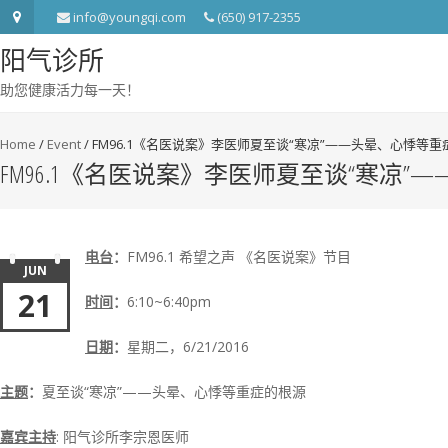
info@youngqi.com
(650) 917-2355
阳气诊所
助您健康活力每一天！
Home
/
Event
/
FM96.1《名医说案》李医师夏至谈“寒凉”——头晕、心悸等
FM96.1《名医说案》李医师夏至谈“寒凉
电台
：
FM96.1 希望之声 《名医说案》节目
JUN
21
时间
：
6:10~6:40pm
日期
：
星期二，6/21/2016
主题
：
夏至谈“寒凉”——头晕、心悸等重症的根源
嘉宾主持
: 阳气诊所李宗恩医师