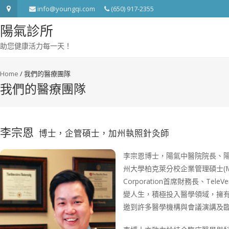
info@youngqi.com
(650) 917-2355
陽氣診所
助您健康活力每一天！
Home
/
我們的醫療團隊
我們的醫療團隊
李宗恩
博士，企管碩士，加州執照針灸師
李宗恩博士，陽氣中醫院院長、
州大學柏克萊分校企業管理碩士(MB
Corporation首席財務長、Te
變人生，積極投入醫學領域，擁
邀到許多醫學機構與會議演講及